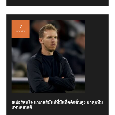
7
เมษายน
สเปอร์สนใจ นาเกลส์มันน์ที่มีแท็คติกขั้นสูง มาคุมทีม
แทนคอนเต้