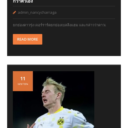
กว่าตัวเอง
admin_nancycharraga
ยกย่องดาวรุ่ง เจอร์ราร์ดยกย่องเบลลิงแฮม และกล่าวว่าดาวเ
READ MORE
11
เมษายน