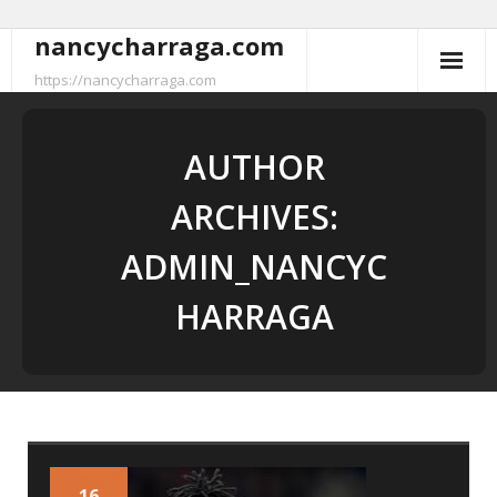
nancycharraga.com
Skip
to
https://nancycharraga.com
content
AUTHOR
ARCHIVES:
ADMIN_NANCYC
HARRAGA
16