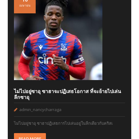
เมษายน
ไม่ไปอยู่ซาอุ ซาฮาจะปฏิเสธโอกาส ที่จะย้ายไปเล่น
ลีกซาอุ
admin_nancycharraga
ไม่ไปอยู่ซาอุ ซาฮาปฏิเสธการไปเล่นอยู่ในลีกเดียวกับคริสเ
READ MORE