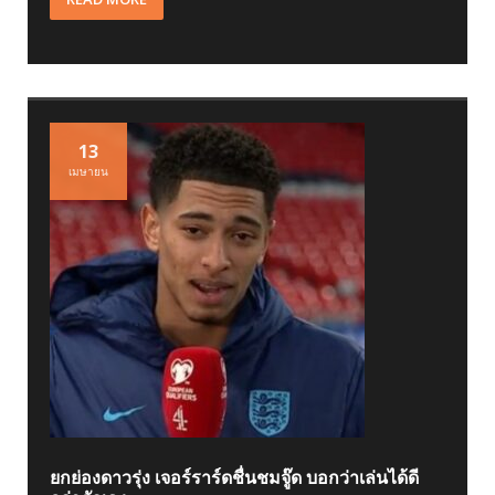
13
เมษายน
ยกย่องดาวรุ่ง เจอร์ราร์ดชื่นชมจู๊ด บอกว่าเล่นได้ดี